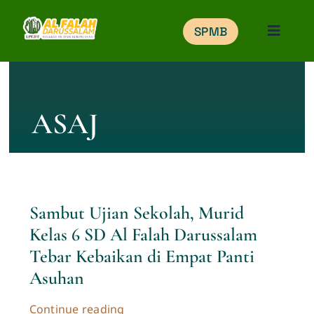
Skip
SPMB
to
Toggle
Naviga
content
Home
ASAJ
Education
Portal
Sambut Ujian Sekolah, Murid
Gallery
Kelas 6 SD Al Falah Darussalam
Tebar Kebaikan di Empat Panti
Belajar Online
Asuhan
SPMB
Continue reading