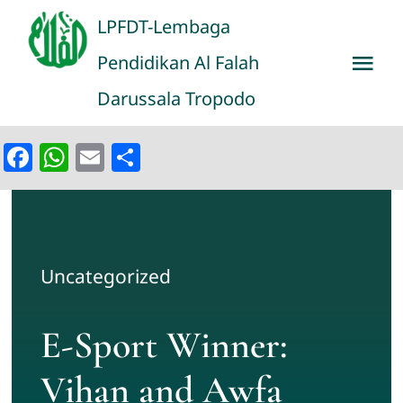
Skip
LPFDT-Lembaga
to
Pendidikan Al Falah
Tog
content
Darussala Tropodo
Nav
Home
Facebook
WhatsApp
Email
Share
Education
Portal
Uncategorized
Gallery
E-Sport Winner:
Belajar Online
Vihan and Awfa