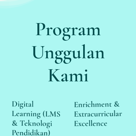
Program
Unggulan
Kami
Enrichment &
Extracurricular
Islamic &
T
National
&
Excellence
Celebration
L
Activities