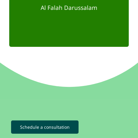
SMP-SMP ICP
Al Falah Darussalam
Schedule a consultation