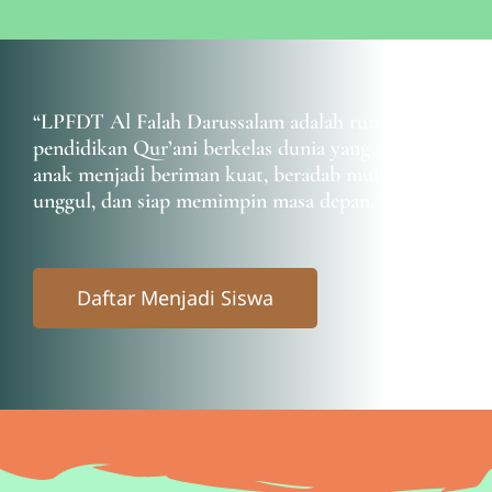
“LPFDT Al Falah Darussalam adalah rumah
pendidikan Qur’ani berkelas dunia yang membina
anak menjadi
beriman kuat, beradab mulia, cerdas
unggul, dan siap memimpin masa depan
.”
Daftar Menjadi Siswa