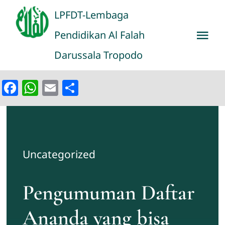
Skip
LPFDT-Lembaga
to
Pendidikan Al Falah
Tog
content
Darussala Tropodo
Nav
Home
Facebook
WhatsApp
Email
Share
Education
Portal
Uncategorized
Gallery
Pengumuman Daftar
Belajar Online
Ananda yang bisa