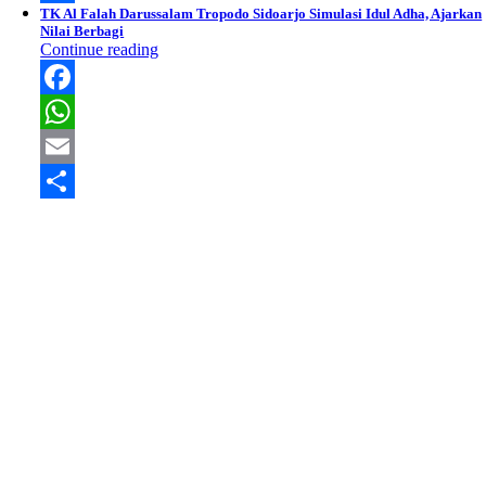
TK Al Falah Darussalam Tropodo Sidoarjo Simulasi Idul Adha, Ajarkan
Share
Nilai Berbagi
Continue reading
Facebook
WhatsApp
Email
Share