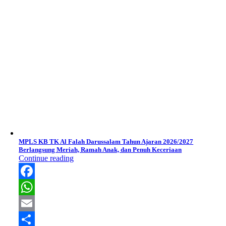
MPLS KB TK Al Falah Darussalam Tahun Ajaran 2026/2027
Berlangsung Meriah, Ramah Anak, dan Penuh Keceriaan
Continue reading
Facebook
WhatsApp
Email