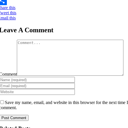
mail
hare this
hare
weet this
mail this
Leave A Comment
Comment
Save my name, email, and website in this browser for the next time 
comment.