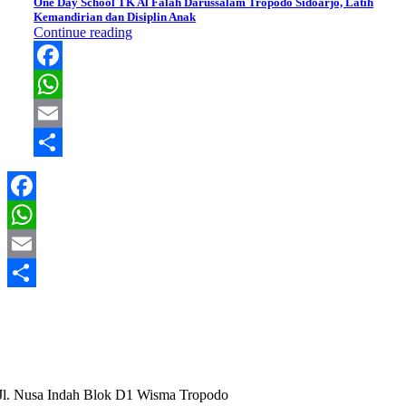
One Day School TK Al Falah Darussalam Tropodo Sidoarjo, Latih
Kemandirian dan Disiplin Anak
Continue reading
Facebook
WhatsApp
Email
Share
Facebook
WhatsApp
Email
Share
Jl. Nusa Indah Blok D1 Wisma Tropodo