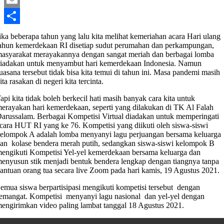
Email
Share
ika beberapa tahun yang lalu kita melihat kemeriahan acara Hari ulang
ahun kemerdekaan RI disetiap sudut perumahan dan perkampungan,
asyarakat merayakannya dengan sangat meriah dan berbagai lomba
iadakan untuk menyambut hari kemerdekaan Indonesia. Namun
uasana tersebut tidak bisa kita temui di tahun ini. Masa pandemi masih
ita rasakan di negeri kita tercinta.
api kita tidak boleh berkecil hati masih banyak cara kita untuk
erayakan hari kemerdekaan, seperti yang dilakukan di TK Al Falah
arussalam. Berbagai Kompetisi Virtual diadakan untuk memperingati
cara HUT RI yang ke 76. Kompetisi yang diikuti oleh siswa-siswi
elompok A adalah lomba menyanyi lagu perjuangan bersama keluarga
an kolase bendera merah putih, sedangkan siswa-siswi kelompok B
engikuti Kompetisi Yel-yel kemerdekaan bersama keluarga dan
enyusun stik menjadi bentuk bendera lengkap dengan tiangnya tanpa
antuan orang tua secara live Zoom pada hari kamis, 19 Agustus 2021.
emua siswa berpartisipasi mengikuti kompetisi tersebut dengan
emangat. Kompetisi menyanyi lagu nasional dan yel-yel dengan
engirimkan video paling lambat tanggal 18 Agustus 2021.