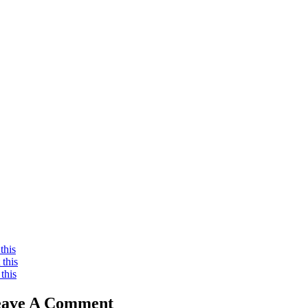
ook
sApp
this
this
this
eave A Comment