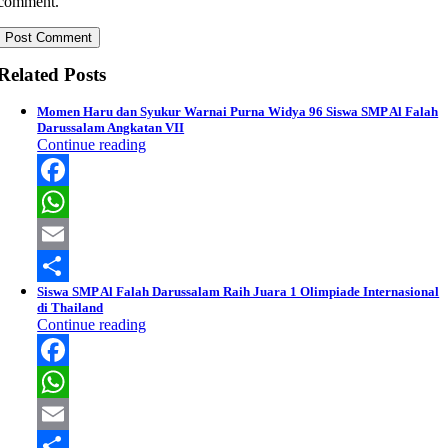
comment.
Related Posts
Momen Haru dan Syukur Warnai Purna Widya 96 Siswa SMP Al Falah
Darussalam Angkatan VII
Continue reading
Facebook
WhatsApp
Email
Siswa SMP Al Falah Darussalam Raih Juara 1 Olimpiade Internasional
Share
di Thailand
Continue reading
Facebook
WhatsApp
Email