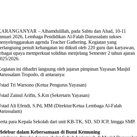
ARANGANYAR – Alhamdulillah, pada Sabtu dan Ahad, 10-11
anuari 2026, Lembaga Pendidikan Al-Falah Darussalam sukses
enyelenggarakan agenda Teacher Gathering. Kegiatan yang
erlangsung penuh kehangatan ini diikuti oleh 220 guru dan karyawan,
ebagai upaya memperkuat soliditas menjelang Semester 2 tahun ajaran
025/2026.
egiatan ini dihadiri langsung oleh jajaran pimpinan Yayasan Masjid
arussalam Tropodo, di antaranya:
stad Tri Warsono (Ketua Pengurus Yayasan)
stad Zainul Arifin, S.Km (Sekretaris Yayasan)
stad Ali Efendi, S.Pd, MM (Direktur/Ketua Lembaga Al-Falah
arussalam)
erta para Kepala Sekolah dari unit KB-TK, SD, SD ICP, hingga SMP.
Melebur dalam Kebersamaan di Bumi Kemuning