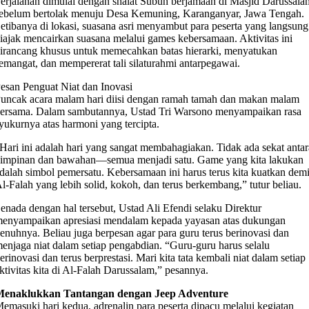
erjalanan dimulai dengan shalat Subuh berjamaah di Masjid Darussala
ebelum bertolak menuju Desa Kemuning, Karanganyar, Jawa Tengah.
etibanya di lokasi, suasana asri menyambut para peserta yang langsung
iajak mencairkan suasana melalui games kebersamaan. Aktivitas ini
irancang khusus untuk memecahkan batas hierarki, menyatukan
emangat, dan mempererat tali silaturahmi antarpegawai.
esan Penguat Niat dan Inovasi
uncak acara malam hari diisi dengan ramah tamah dan makan malam
ersama. Dalam sambutannya, Ustad Tri Warsono menyampaikan rasa
yukurnya atas harmoni yang tercipta.
Hari ini adalah hari yang sangat membahagiakan. Tidak ada sekat antar
impinan dan bawahan—semua menjadi satu. Game yang kita lakukan
dalah simbol pemersatu. Kebersamaan ini harus terus kita kuatkan dem
l-Falah yang lebih solid, kokoh, dan terus berkembang,” tutur beliau.
enada dengan hal tersebut, Ustad Ali Efendi selaku Direktur
enyampaikan apresiasi mendalam kepada yayasan atas dukungan
enuhnya. Beliau juga berpesan agar para guru terus berinovasi dan
enjaga niat dalam setiap pengabdian. “Guru-guru harus selalu
erinovasi dan terus berprestasi. Mari kita tata kembali niat dalam setiap
ktivitas kita di Al-Falah Darussalam,” pesannya.
Menaklukkan Tantangan dengan Jeep Adventure
emasuki hari kedua, adrenalin para peserta dipacu melalui kegiatan