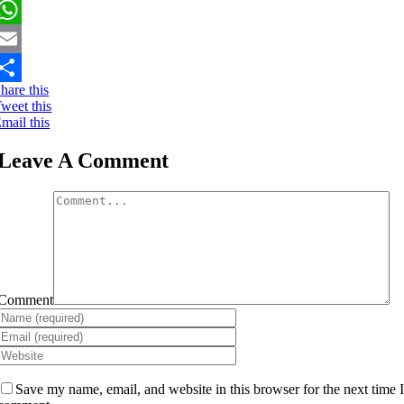
Facebook
WhatsApp
mail
hare this
hare
weet this
mail this
Leave A Comment
Comment
Save my name, email, and website in this browser for the next time 