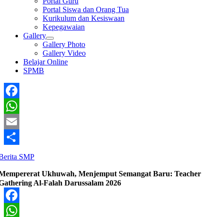
Portal Guru
Portal Siswa dan Orang Tua
Kurikulum dan Kesiswaan
Kepegawaian
Gallery
Gallery Photo
Gallery Video
Belajar Online
SPMB
Facebook
WhatsApp
Email
Share
Berita SMP
Mempererat Ukhuwah, Menjemput Semangat Baru: Teacher
Gathering Al-Falah Darussalam 2026
Facebook