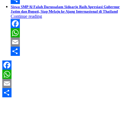
Siswa SMP Al Falah Darussalam Sidoarjo Raih Apresiasi Gubernur
Share
Jatim dan Bupati, Siap Melaju ke Ajang Internasional di Thailand
Continue reading
Facebook
WhatsApp
Email
Share
Facebook
WhatsApp
Email
Share