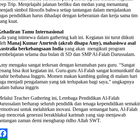
eep Trip. Menjelajahi jalanan berliku dan medan yang menantang
enjadi simbol filosofis bahwa setiap tantangan dalam menjalankan
ugas pendidikan harus dihadapi dengan keberanian dan kerja sama tim
ang kuat.
ehadiran Tamu Internasional
da yang istimewa dalam gathering kali ini. Kegiatan ini turut diikuti
oleh
Manaj Kumar Amrtesh (akrab disapa Amy), mahasiswa asal
ustralia berkebangsaan India
yang akan mengikuti program
embelajaran selama dua bulan di SD dan SMP Al-Falah Darussalam.
my mengaku sangat terkesan dengan keramahan para guru. “Sangat
enang bisa ikut kegiatan ini. Guru-guru Al-Falah sangat komunikatif d
ahir berbahasa Inggris. Momen makan kambing guling di malam hari
uga menjadi pengalaman yang tak terlupakan bagi saya,” ungkapnya
alam bahasa inggris
elalui Teacher Gathering ini, Lembaga Pendidikan Al-Falah
arussalam berharap seluruh pendidik dan tenaga kependidikan semaki
ermotivasi untuk melahirkan inovasi. Dengan semangat baru, Al-Falah
iap mencetak generasi berakhlakul karimah yang siap menjawab
antangan zaman demi mengharap ridho Allah SWT.