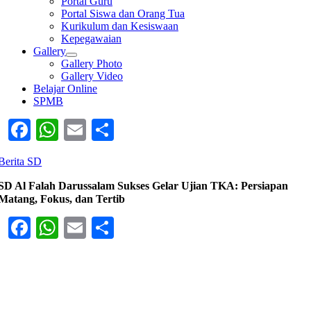
Portal Guru
Portal Siswa dan Orang Tua
Kurikulum dan Kesiswaan
Kepegawaian
Gallery
Gallery Photo
Gallery Video
Belajar Online
SPMB
Facebook
WhatsApp
Email
Share
Berita SD
SD Al Falah Darussalam Sukses Gelar Ujian TKA: Persiapan
Matang, Fokus, dan Tertib
Facebook
WhatsApp
Email
Share