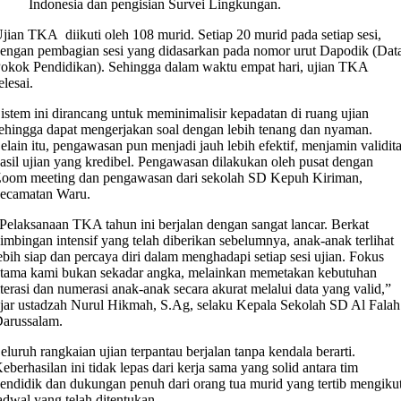
Indonesia dan pengisian Survei Lingkungan.
Ujian TKA diikuti oleh 108 murid. Setiap 20 murid pada setiap sesi,
engan pembagian sesi yang didasarkan pada nomor urut Dapodik (Dat
okok Pendidikan). Sehingga dalam waktu empat hari, ujian TKA
elesai.
Sistem ini dirancang untuk meminimalisir kepadatan di ruang ujian
ehingga dapat mengerjakan soal dengan lebih tenang dan nyaman.
elain itu, pengawasan pun menjadi jauh lebih efektif, menjamin validit
asil ujian yang kredibel. Pengawasan dilakukan oleh pusat dengan
oom meeting dan pengawasan dari sekolah SD Kepuh Kiriman,
ecamatan Waru.
​”Pelaksanaan TKA tahun ini berjalan dengan sangat lancar. Berkat
imbingan intensif yang telah diberikan sebelumnya, anak-anak terlihat
ebih siap dan percaya diri dalam menghadapi setiap sesi ujian. Fokus
tama kami bukan sekadar angka, melainkan memetakan kebutuhan
iterasi dan numerasi anak-anak secara akurat melalui data yang valid,”
jar ustadzah Nurul Hikmah, S.Ag, selaku Kepala Sekolah SD Al Falah
arussalam.
Seluruh rangkaian ujian terpantau berjalan tanpa kendala berarti.
eberhasilan ini tidak lepas dari kerja sama yang solid antara tim
endidik dan dukungan penuh dari orang tua murid yang tertib mengikut
adwal yang telah ditentukan.