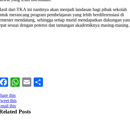
Hasil dari TKA ini nantinya akan menjadi landasan bagi pihak sekolah
ntuk merancang program pembelajaran yang lebih berdiferensiasi di
emester mendatang, sehingga setiap murid mendapatkan dukungan yan
epat sesuai dengan potensi dan tantangan akademiknya masing-masing.
Facebook
WhatsApp
Email
Share
hare this
weet this
mail this
Related Posts