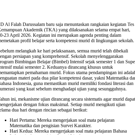
D Al Falah Darussalam baru saja menuntaskan rangkaian kegiatan Tes
emampuan Akademik (TKA) yang dilaksanakan selama empat hari,
0-23 April 2026. Kegiatan ini merupakan agenda penting dalam
emetakan profil belajar serta kompetensi murid di lingkungan sekolah.
Sebelum melangkah ke hari pelaksanaan, semua murid telah dibekali
engan persiapan yang komprehensif. Sekolah menyelenggarakan
rogram Bimbingan Belajar (Bimbel) Intensif sejak semester 1 dan Supe
ntensif mulai semester 2. Keduanya dirancang khusus untuk
emantapkan pemahaman murid. Fokus utama pendampingan ini adala
enguatan materi pada dua pilar kompetensi dasar, yakni Matematika da
ahasa Indonesia, guna memastikan murid memiliki fondasi literasi dan
umerasi yang kuat sebelum menghadapi ujian yang sesungguhnya.
Tahun ini, mekanisme ujian dirancang secara sistematis agar murid dapa
engerjakan dengan fokus maksimal. Setiap murid mengikuti ujian
elama dua hari dengan rincian sebagai berikut:
​Hari Pertama: Mereka mengerjakan soal mata pelajaran
Matematika dan pengisian Survei Karakter.
​Hari Kedua: Mereka mengerjakan soal mata pelajaran Bahasa