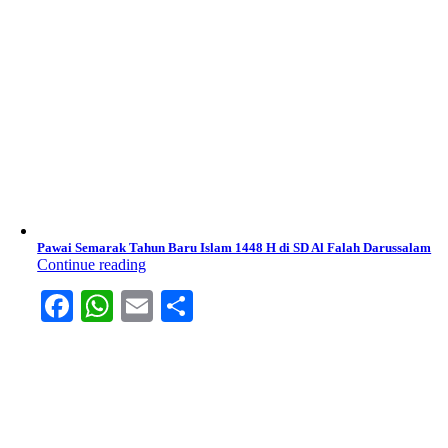
Pawai Semarak Tahun Baru Islam 1448 H di SD Al Falah Darussalam
Continue reading
Facebook
WhatsApp
Email
Share