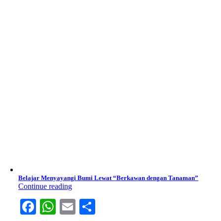
Belajar Menyayangi Bumi Lewat “Berkawan dengan Tanaman”
Continue reading
Facebook
WhatsApp
Email
Share