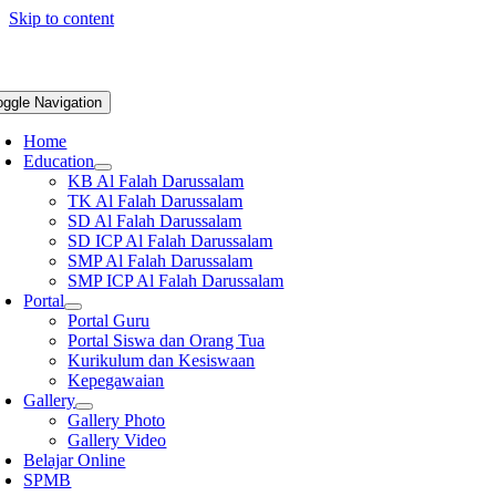
Skip to content
oggle Navigation
Home
Education
KB Al Falah Darussalam
TK Al Falah Darussalam
SD Al Falah Darussalam
SD ICP Al Falah Darussalam
SMP Al Falah Darussalam
SMP ICP Al Falah Darussalam
Portal
Portal Guru
Portal Siswa dan Orang Tua
Kurikulum dan Kesiswaan
Kepegawaian
Gallery
Gallery Photo
Gallery Video
Belajar Online
SPMB