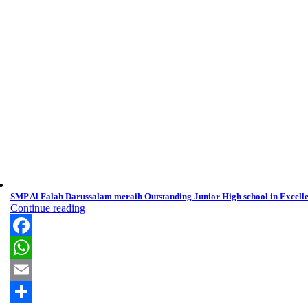
SMP Al Falah Darussalam meraih Outstanding Junior High school in Excell
Continue reading
Facebook
WhatsApp
Email