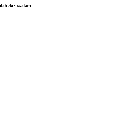
falah darussalam