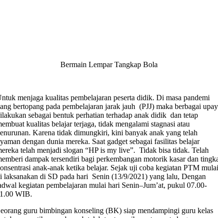
Bermain Lempar Tangkap Bola
ntuk menjaga kualitas pembelajaran peserta didik. Di masa pandemi
ang bertopang pada pembelajaran jarak jauh (PJJ) maka berbagai upa
ilakukan sebagai bentuk perhatian terhadap anak didik dan tetap
embuat kualitas belajar terjaga, tidak mengalami stagnasi atau
enurunan. Karena tidak dimungkiri, kini banyak anak yang telah
yaman dengan dunia mereka. Saat gadget sebagai fasilitas belajar
ereka telah menjadi slogan “HP is my live”. Tidak bisa tidak. Telah
emberi dampak tersendiri bagi perkembangan motorik kasar dan tingk
onsentrasi anak-anak ketika belajar. Sejak uji coba kegiatan PTM mula
i laksanakan di SD pada hari Senin (13/9/2021) yang lalu, Dengan
adwal kegiatan pembelajaran mulai hari Senin–Jum’at, pukul 07.00-
1.00 WIB.
eorang guru bimbingan konseling (BK) siap mendampingi guru kelas