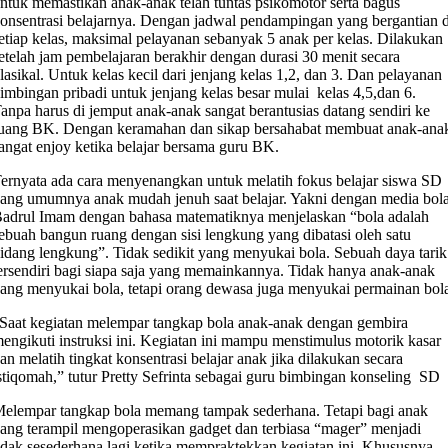
ntuk memastikan anak-anak telah tuntas psikomotor serta bagus
onsentrasi belajarnya. Dengan jadwal pendampingan yang bergantian d
etiap kelas, maksimal pelayanan sebanyak 5 anak per kelas. Dilakukan
etelah jam pembelajaran berakhir dengan durasi 30 menit secara
lasikal. Untuk kelas kecil dari jenjang kelas 1,2, dan 3. Dan pelayanan
imbingan pribadi untuk jenjang kelas besar mulai kelas 4,5,dan 6.
anpa harus di jemput anak-anak sangat berantusias datang sendiri ke
uang BK. Dengan keramahan dan sikap bersahabat membuat anak-ana
angat enjoy ketika belajar bersama guru BK.
ernyata ada cara menyenangkan untuk melatih fokus belajar siswa SD
ang umumnya anak mudah jenuh saat belajar. Yakni dengan media bola
adrul Imam dengan bahasa matematiknya menjelaskan “bola adalah
ebuah bangun ruang dengan sisi lengkung yang dibatasi oleh satu
idang lengkung”. Tidak sedikit yang menyukai bola. Sebuah daya tarik
ersendiri bagi siapa saja yang memainkannya. Tidak hanya anak-anak
ang menyukai bola, tetapi orang dewasa juga menyukai permainan bol
Saat kegiatan melempar tangkap bola anak-anak dengan gembira
engikuti instruksi ini. Kegiatan ini mampu menstimulus motorik kasar
an melatih tingkat konsentrasi belajar anak jika dilakukan secara
stiqomah,” tutur Pretty Sefrinta sebagai guru bimbingan konseling SD
elempar tangkap bola memang tampak sederhana. Tetapi bagi anak
ang terampil mengoperasikan gadget dan terbiasa “mager” menjadi
idak sesederhana lagi ketika mempraktekkan kegiatan ini. Khususnya