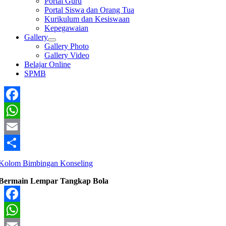
Portal Guru
Portal Siswa dan Orang Tua
Kurikulum dan Kesiswaan
Kepegawaian
Gallery
Gallery Photo
Gallery Video
Belajar Online
SPMB
Facebook
WhatsApp
Email
Share
Kolom Bimbingan Konseling
Bermain Lempar Tangkap Bola
Facebook
WhatsApp