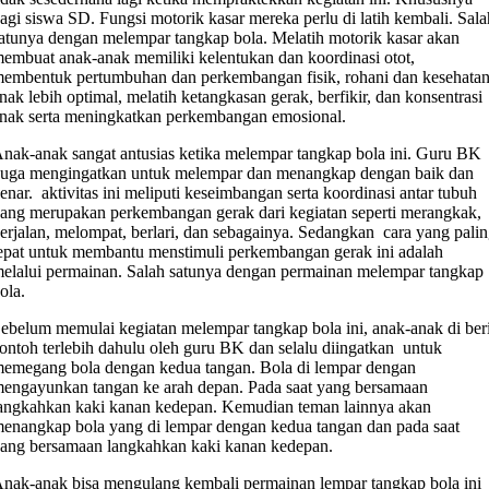
agi siswa SD. Fungsi motorik kasar mereka perlu di latih kembali. Sala
atunya dengan melempar tangkap bola. Melatih motorik kasar akan
embuat anak-anak memiliki kelentukan dan koordinasi otot,
embentuk pertumbuhan dan perkembangan fisik, rohani dan kesehata
nak lebih optimal, melatih ketangkasan gerak, berfikir, dan konsentrasi
nak serta meningkatkan perkembangan emosional.
nak-anak sangat antusias ketika melempar tangkap bola ini. Guru BK
uga mengingatkan untuk melempar dan menangkap dengan baik dan
enar. aktivitas ini meliputi keseimbangan serta koordinasi antar tubuh
ang merupakan perkembangan gerak dari kegiatan seperti merangkak,
erjalan, melompat, berlari, dan sebagainya. Sedangkan cara yang pali
epat untuk membantu menstimuli perkembangan gerak ini adalah
elalui permainan. Salah satunya dengan permainan melempar tangkap
ola.
ebelum memulai kegiatan melempar tangkap bola ini, anak-anak di ber
ontoh terlebih dahulu oleh guru BK dan selalu diingatkan untuk
emegang bola dengan kedua tangan. Bola di lempar dengan
engayunkan tangan ke arah depan. Pada saat yang bersamaan
angkahkan kaki kanan kedepan. Kemudian teman lainnya akan
enangkap bola yang di lempar dengan kedua tangan dan pada saat
ang bersamaan langkahkan kaki kanan kedepan.
nak-anak bisa mengulang kembali permainan lempar tangkap bola ini