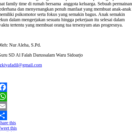
aat family time di rumah bersama anggota keluarga. Sebuah permaina
ederhana dan menyenangkan penuh manfaat yang membuat anak-anak
emiliki psikomotor serta fokus yang semakin bagus. Anak semakin
ekun dalam mengerjakan sesuatu hingga pekerjaan itu selesai dalam
aktu tertentu yang membuat orang tua tersenyum atas progresnya.
leh: Nur Aleha, S.Pd.
uru SD Al Falah Darussalam Waru Sidoarjo
zkiyafadil@gmail.com
Facebook
WhatsApp
mail
hare this
hare
weet this