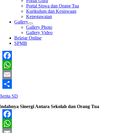
Portal Guru
Portal Siswa dan Orang Tua
Kurikulum dan Kesiswaan
Kepegawaian
Gallery
Gallery Photo
Gallery Video
Belajar Online
SPMB
Facebook
WhatsApp
Email
Share
Berita SD
Indahnya Sinergi Antara Sekolah dan Orang Tua
Facebook
WhatsApp