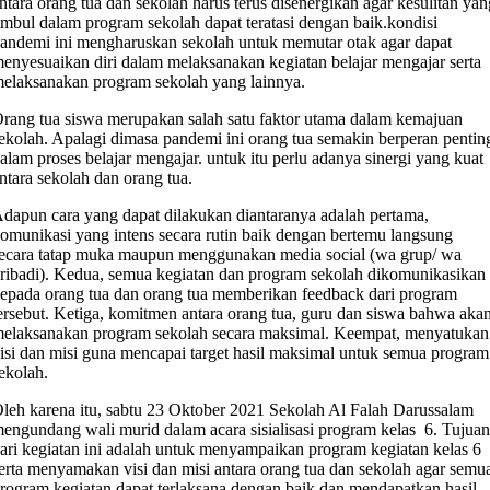
ntara orang tua dan sekolah harus terus disenergikan agar kesulitan yan
imbul dalam program sekolah dapat teratasi dengan baik.kondisi
andemi ini mengharuskan sekolah untuk memutar otak agar dapat
enyesuaikan diri dalam melaksanakan kegiatan belajar mengajar serta
elaksanakan program sekolah yang lainnya.
rang tua siswa merupakan salah satu faktor utama dalam kemajuan
ekolah. Apalagi dimasa pandemi ini orang tua semakin berperan pentin
alam proses belajar mengajar. untuk itu perlu adanya sinergi yang kuat
ntara sekolah dan orang tua.
dapun cara yang dapat dilakukan diantaranya adalah pertama,
omunikasi yang intens secara rutin baik dengan bertemu langsung
ecara tatap muka maupun menggunakan media social (wa grup/ wa
ribadi). Kedua, semua kegiatan dan program sekolah dikomunikasikan
epada orang tua dan orang tua memberikan feedback dari program
ersebut. Ketiga, komitmen antara orang tua, guru dan siswa bahwa aka
elaksanakan program sekolah secara maksimal. Keempat, menyatukan
isi dan misi guna mencapai target hasil maksimal untuk semua program
ekolah.
leh karena itu, sabtu 23 Oktober 2021 Sekolah Al Falah Darussalam
engundang wali murid dalam acara sisialisasi program kelas 6. Tujua
ari kegiatan ini adalah untuk menyampaikan program kegiatan kelas 6
erta menyamakan visi dan misi antara orang tua dan sekolah agar semu
rogram kegiatan dapat terlaksana dengan baik dan mendapatkan hasil