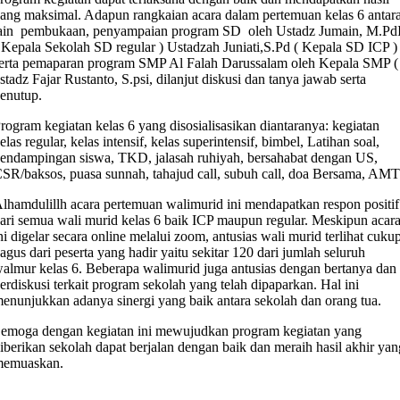
ang maksimal. Adapun rangkaian acara dalam pertemuan kelas 6 antar
ain pembukaan, penyampaian program SD oleh Ustadz Jumain, M.Pd
 Kepala Sekolah SD regular ) Ustadzah Juniati,S.Pd ( Kepala SD ICP ) 
erta pemaparan program SMP Al Falah Darussalam oleh Kepala SMP (
stadz Fajar Rustanto, S.psi, dilanjut diskusi dan tanya jawab serta
enutup.
rogram kegiatan kelas 6 yang disosialisasikan diantaranya: kegiatan
elas regular, kelas intensif, kelas superintensif, bimbel, Latihan soal,
endampingan siswa, TKD, jalasah ruhiyah, bersahabat dengan US,
SR/baksos, puasa sunnah, tahajud call, subuh call, doa Bersama, AMT
lhamdulillh acara pertemuan walimurid ini mendapatkan respon positif
ari semua wali murid kelas 6 baik ICP maupun regular. Meskipun acar
ni digelar secara online melalui zoom, antusias wali murid terlihat cuku
agus dari peserta yang hadir yaitu sekitar 120 dari jumlah seluruh
almur kelas 6. Beberapa walimurid juga antusias dengan bertanya dan
erdiskusi terkait program sekolah yang telah dipaparkan. Hal ini
enunjukkan adanya sinergi yang baik antara sekolah dan orang tua.
emoga dengan kegiatan ini mewujudkan program kegiatan yang
iberikan sekolah dapat berjalan dengan baik dan meraih hasil akhir yan
memuaskan.