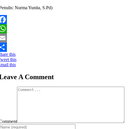
Penulis: Nurma Yunita, S.Pd)
Facebook
WhatsApp
mail
hare this
hare
weet this
mail this
Leave A Comment
Comment