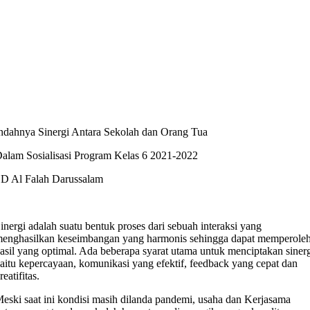
ndahnya Sinergi Antara Sekolah dan Orang Tua
alam Sosialisasi Program Kelas 6 2021-2022
D Al Falah Darussalam
inergi adalah suatu bentuk proses dari sebuah interaksi yang
enghasilkan keseimbangan yang harmonis sehingga dapat memperole
asil yang optimal. Ada beberapa syarat utama untuk menciptakan siner
aitu kepercayaan, komunikasi yang efektif, feedback yang cepat dan
reatifitas.
eski saat ini kondisi masih dilanda pandemi, usaha dan Kerjasama