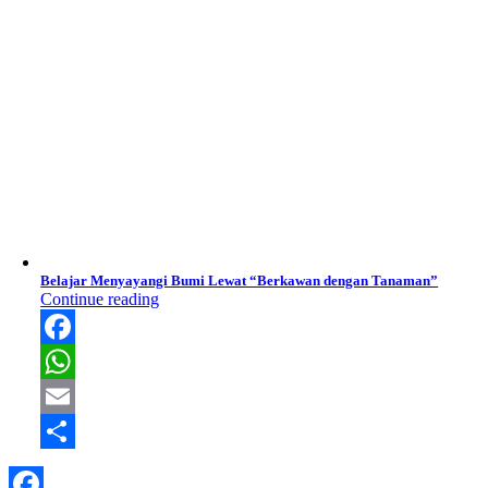
Belajar Menyayangi Bumi Lewat “Berkawan dengan Tanaman”
Continue reading
Facebook
WhatsApp
Email
Share