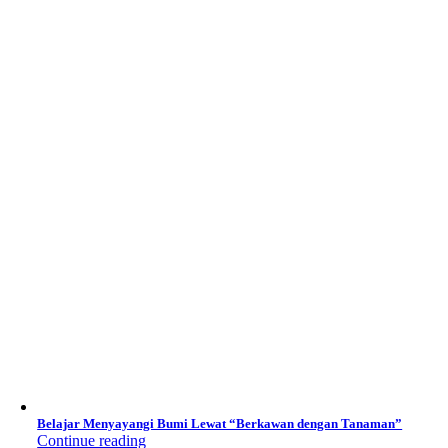
Belajar Menyayangi Bumi Lewat “Berkawan dengan Tanaman”
Continue reading