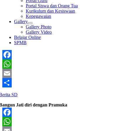
Portal Guru
Portal Siswa dan Orang Tua
Kurikulum dan Kesiswaan
Kepegawaian
Gallery
Gallery Photo
Gallery Video
Belajar Online
SPMB
Facebook
WhatsApp
Email
Share
Berita SD
Bangun Jati diri dengan Pramuka
Facebook
WhatsApp