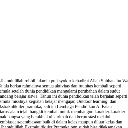
lhamdulillahirobbil ‘alamin puji syukur kehadirat Allah Subhanahu W
a’ala berkat rahmatnya semua aktivitas dan rutinitas kembali seperti
emula setelah dunia pendidikan mengalami perubahan dalam sudut
andang belajar siswa. Tahun ini dunia pendidikan telah berjalan seperti
emula misalnya kegiatan belajar mengajar, Outdoor learning dan
kstrakulikuler pramuka, kali ini Lembaga Pendidikan Al Falah
arussalam telah bangkit kembali untuk membangun karakter-karakter
nak bangsa yang berakhlakul karimah dan berprestasi melalui
embiasaan-pembiasaan baik di dalam kelas maupun diluar kelas dan
lhamdulillah Ekstrakurikuler Pramuka pun sudah bisa dilaksanakan