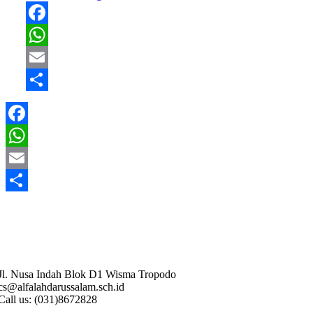
Facebook
WhatsApp
Email
Share
Facebook
WhatsApp
Email
Share
Jl. Nusa Indah Blok D1 Wisma Tropodo
cs@alfalahdarussalam.sch.id
Call us: (031)8672828